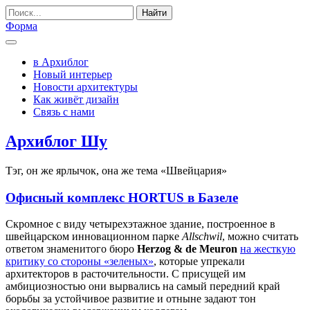
Найти
Форма
в Архиблог
Новый интерьер
Новости архитектуры
Как живёт дизайн
Связь с нами
Архиблог Шу
Тэг, он же ярлычок, она же тема «Швейцария»
Офисный комплекс HORTUS в Базеле
Скромное с виду четырехэтажное здание, построенное в
швейцарском инновационном парке
Allschwil
, можно считать
ответом знаменитого бюро
Herzog & de Meuron
на жесткую
критику со стороны «зеленых»
, которые упрекали
архитекторов в расточительности. С присущей им
амбициозностью они вырвались на самый передний край
борьбы за устойчивое развитие и отныне задают тон