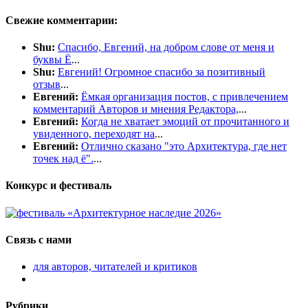
Свежие комментарии:
Shu:
Спасибо, Евгений, на добром слове от меня и
буквы Ë
...
Shu:
Евгений! Огромное спасибо за позитивный
отзыв
...
Евгений:
Ёмкая организация постов, с привлечением
комментарий Авторов и мнения Редактора,
...
Евгений:
Когда не хватает эмоций от прочитанного и
увиденного, переходят на
...
Евгений:
Отлично сказано "это Архитектура, где нет
точек над ё".
...
Конкурс и фестиваль
Связь с нами
для авторов, читателей и критиков
Рубрики