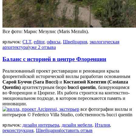
Все фото: Марис Мезулис (Maris Mezulis).
ярлычок:
CLT
,
editor
,
офисы
,
Швейцария
,
экологическая
архитектура
|
уже 2 отзыва
Баланс с историей в центре Флоренции
Реализованный проект реставрации и реновации крыла
флорентийской исторической виллы разработан основанным
Сарой Буччи (Sara Bucci)
и
Костанзой Квентин (Costanza
Quentin)
архитектурным бюро
bucci quentin
, базирующимся
во Флоренции и Цюрихе. Их работа строится на контекстно-
эмоциональном подходе, в котором пересекаются память и
инновации.
все фотографии виллы и
интерьеров © Federico Villa Studio, собственность bucci quentin
ярлычок:
дизайн интерьера
,
дизайн мебели
,
Италия
,
реконструкция
,
Швейцария
|
оставить отзыв