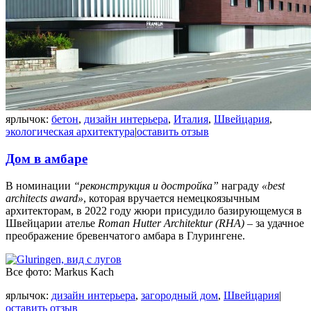
ярлычок:
бетон
,
дизайн интерьера
,
Италия
,
Швейцария
,
экологическая архитектура
|
оставить отзыв
Дом в амбаре
В номинации
“реконструкция и достройка”
награду
«best
architects award»
, которая вручается немецкоязычным
архитекторам, в 2022 году жюри присудило базирующемуся в
Швейцарии ателье
Roman Hutter Architektur (RHA)
– за удачное
преображение бревенчатого амбара в Глурингене.
Все фото: Markus Kach
ярлычок:
дизайн интерьера
,
загородный дом
,
Швейцария
|
оставить отзыв