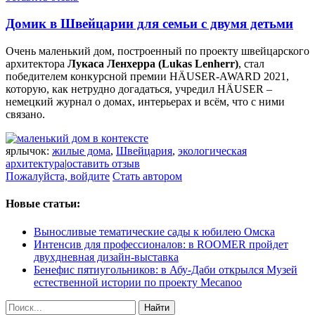
Домик в Швейцарии для семьи с двумя детьми
Очень маленький дом, построенный по проекту швейцарского
архитектора
Лукаса Ленхерра (Lukas Lenherr)
, стал
победителем конкурсной премии
HÄUSER-AWARD 2021
,
которую, как нетрудно догадаться, учредил HÄUSER –
немецкий журнал о домах, интерьерах и всём, что с ними
связано.
ярлычок:
жилые дома
,
Швейцария
,
экологическая
архитектура
|
оставить отзыв
Пожалуйста, войдите
Стать автором
Новые статьи:
Выносливые тематические сады к юбилею Омска
Интенсив для профессионалов: в ROOMER пройдет
двухдневная дизайн-выставка
Бенефис пятиугольников: в Абу-Даби открылся Музей
естественной истории по проекту Mecanoo
Найти