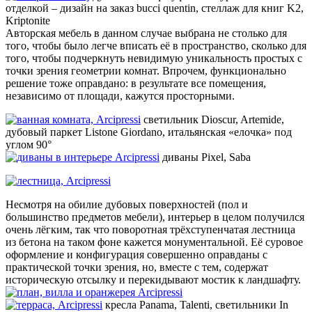
отделкой – дизайн на заказ bucci quentin, стеллаж для книг K2,
Kriptonite
Авторская мебель в данном случае выбрана не столько для
того, чтобы было легче вписать её в пространство, сколько для
того, чтобы подчеркнуть невидимую уникальность простых с
точки зрения геометрии комнат. Впрочем, функционально
решение тоже оправдано: в результате все помещения,
независимо от площади, кажутся просторными.
светильник Dioscur, Artemide,
дубовый паркет Listone Giordano, итальянская «елочка» под
углом 90°
диваны Pixel, Saba
Несмотря на обилие дубовых поверхностей (пол и
большинство предметов мебели), интерьер в целом получился
очень лёгким, так что поворотная трёхступенчатая лестница
из бетона на таком фоне кажется монументальной. Её суровое
оформление и конфигурация совершенно оправданы с
практической точки зрения, но, вместе с тем, содержат
историческую отсылку и перекидывают мостик к ландшафту.
кресла Panama, Talenti, светильники In