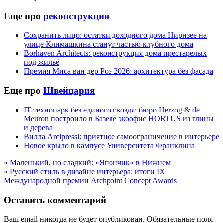
Еще про
реконструкция
Сохранить лицо: остатки доходного дома Нирнзее на
улице Климашкина станут частью клубного дома
Borhaven Architects: реконструкция дома престарелых
под жильё
Премия Миса ван дер Роэ 2026: архитектура без фасада
Еще про
Швейцария
IT-технопарк без единого гвоздя: бюро Herzog & de
Meuron построило в Базеле экоофис HORTUS из глины
и дерева
Вилла Arcipressi: приятное самоограничение в интерьере
Новое крыло в кампусе Университета Франклина
«
Маленький, но сладкий: «Япончик» в Нижнем
«
Русский стиль в дизайне интерьера: итоги IX
Международной премии Archpoint Concept Awards
Оставить комментарий
Ваш email никогда не будет опубликован.
Обязательные поля