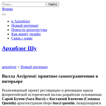
Найти
Форма
в Архиблог
Новый интерьер
Новости архитектуры
Как живёт дизайн
Связь с нами
Архиблог Шу
архиблог
»
Новый интерьер
Вилла Arcipressi: приятное самоограничение в
интерьере
Реализованный проект реставрации и реновации крыла
флорентийской исторической виллы разработан основанным
Сарой Буччи (Sara Bucci)
и
Костанзой Квентин (Costanza
Quentin)
архитектурным бюро
bucci quentin
, базирующимся