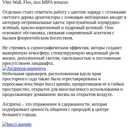
Vitro Wall, Flos, пол MIPA terrazzo
Отдельно стоит отметить работу с цветом: наряду с оттенками
светлого дерева архитекторы с помощью меблировки вводят в
интерьер нетривиальные цвета: приглушённый изумрудно-
зелёный, красно-коричневый и пудровый розовый. Они
освежают обстановку, связывая современный аскетизм с
былым флорентийским богатством.
Не стремясь к сценографическим эффектам, авторы создают
выверенную атмосферу, стимулирующую медленный ритм
жизни, дополненный светом, тактильностью и постоянным
присутствием ландшафта.
Небольшая оранжерея, расположенная вдоль края
просторного сада также была отреставрирована и
переосмыслена бюро bucci quentin, превратившим её в гибкое
пространство, открытое для многоцелевого использования и
продолжающее домашнюю жизнь на открытом воздухе.
Arcipressi – это упражнение в сдержанности, которая
подчёркивает ценность общения с природой в центре
большого города.