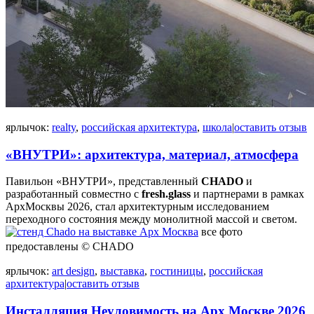
ярлычок:
realty
,
российская архитектура
,
школа
|
оставить отзыв
«ВНУТРИ»: архитектура, материал, атмосфера
Павильон «ВНУТРИ», представленный
CHADO
и
разработанный совместно с
fresh.glass
и партнерами в рамках
АрхМосквы 2026, стал архитектурным исследованием
переходного состояния между монолитной массой и светом.
все фото
предоставлены © CHADO
ярлычок:
art design
,
выставка
,
гостиницы
,
российская
архитектура
|
оставить отзыв
Инсталляция Неуловимость на Арх Москве 2026