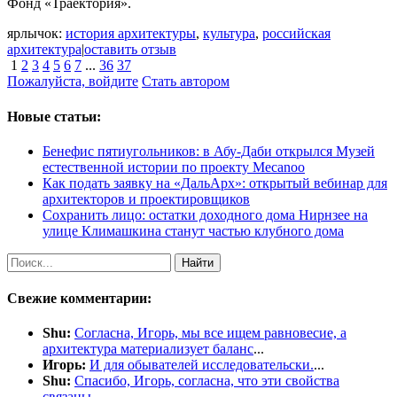
Фонд «Траектория».
ярлычок:
история архитектуры
,
культура
,
российская
архитектура
|
оставить отзыв
1
2
3
4
5
6
7
...
36
37
Пожалуйста, войдите
Стать автором
Новые статьи:
Бенефис пятиугольников: в Абу-Даби открылся Музей
естественной истории по проекту Mecanoo
Как подать заявку на «ДальАрх»: открытый вебинар для
архитекторов и проектировщиков
Сохранить лицо: остатки доходного дома Нирнзее на
улице Климашкина станут частью клубного дома
Найти
Свежие комментарии:
Shu:
Согласна, Игорь, мы все ищем равновесие, а
архитектура материализует баланс
...
Игорь:
И для обывателей исследовательски.
...
Shu:
Спасибо, Игорь, согласна, что эти свойства
связаны
...