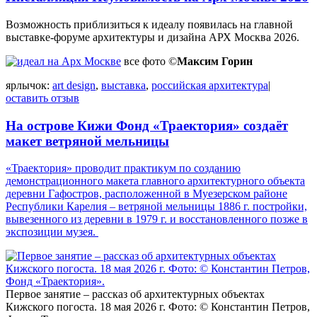
Возможность приблизиться к идеалу появилась на главной
выставке-форуме архитектуры и дизайна АРХ Москва 2026.
все фото ©
Максим Горин
ярлычок:
art design
,
выставка
,
российская архитектура
|
оставить отзыв
На острове Кижи Фонд «Траектория» создаёт
макет ветряной мельницы
«Траектория» проводит практикум по созданию
демонстрационного макета главного архитектурного объекта
деревни Гафостров, расположенной в Муезерском районе
Республики Карелия – ветряной мельницы 1886 г. постройки,
вывезенного из деревни в 1979 г. и восстановленного позже в
экспозиции музея.
Первое занятие – рассказ об архитектурных объектах
Кижского погоста. 18 мая 2026 г. Фото: © Константин Петров,