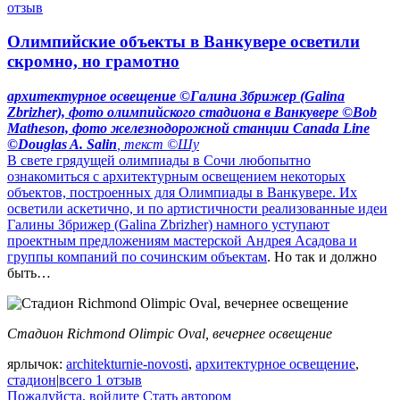
отзыв
Олимпийские объекты в Ванкувере осветили
скромно, но грамотно
архитектурное освещение ©Галина Збрижер (Galina
Zbrizher), фото олимпийского стадиона в Ванкувере ©Bob
Matheson, фото железнодорожной станции Canada Line
©Douglas A. Salin
, текст ©Шу
В свете грядущей олимпиады в Сочи любопытно
ознакомиться с архитектурным освещением некоторых
объектов, построенных для Олимпиады в Ванкувере. Их
осветили аскетично, и по артистичности реализованные идеи
Галины Збрижер (Galina Zbrizher) намного уступают
проектным предложениям мастерской Андрея Асадова и
группы компаний по сочинским объектам
. Но так и должно
быть…
Стадион Richmond Olimpic Oval, вечернее освещение
ярлычок:
architekturnie-novosti
,
архитектурное освещение
,
стадион
|
всего 1 отзыв
Пожалуйста, войдите
Стать автором