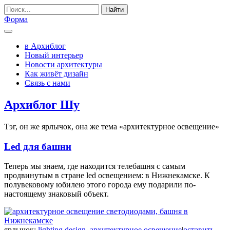
Найти
Форма
в Архиблог
Новый интерьер
Новости архитектуры
Как живёт дизайн
Связь с нами
Архиблог Шу
Тэг, он же ярлычок, она же тема «архитектурное освещение»
Led для башни
Теперь мы знаем, где находится телебашня с самым
продвинутым в стране led освещением: в Нижнекамске. К
полувековому юбилею этого города ему подарили по-
настоящему знаковый объект.
ярлычок:
lighting design
,
архитектурное освещение
|
оставить