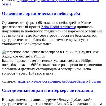
отзыв
Освещение органического небоскреба
Органические формы 68-этажного небоскреба в Китае
(реализованный проект
Zaha Hadid Architects
) пришлось
подсвечивать по-новому: традиционное наружное освещение
тут явно не в тему. Консерваторов просят не беспокоиться:
футуристический облик башни в темное время суток
становится еще экстремальнее.
Башню подсвечивает интеллектуальная система Philips,
потребляющая на 60% меньше электроэнергии по сравнению
с обычным цветным светодиодным освещением. Цена
вопроса – всего 114 евро в день
ярлычок:
архитектурное освещение
,
небоскреб
|
всего 1 отзыв
Светдиодный экран в интерьере автосалона
В открывшемся на днях шоуруме «Лексус-Рублевский»
футуристический дизайн модели Lexus NX предстал в новом