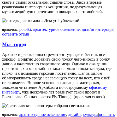
свете в самом буквальном смысле слова. Здесь впервые
реализована интерьерная концепция, подразумевающая
мультимедийную презентацию шикарных автомобилей.
ярлычок:
potolki
,
архитектурное освещение
,
дизайн интерьера
|
оставить отзыв
Мы -город
Архитекторы склонны стремиться туда, где и без них все
хорошо. Приятно добавить свою ложку чего-нибудь в бочку
давно и качественно сваренного меда. Однако в ожидании
престижных и масштабных заказов можно податься туда, где
плохо, и с помощью горожан постепенно, шаг за шагом
облагораживать среду, навевающую тоску на всех, кто с ней
сталкивается. Вполне успешная словацкая мастерская,
знакомая читателям Архиблога по остроумному
офисному
интерьеру
, уже несколько лет реализует такой проект в
Братиславе. Он называется Fly Through (пролетая сквозь).
ярлычок:
архитектурное освещение
,
дизайн
,
культура
|
оставить