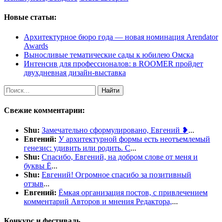
Новые статьи:
Архитектурное бюро года — новая номинация Arendator
Awards
Выносливые тематические сады к юбилею Омска
Интенсив для профессионалов: в ROOMER пройдет
двухдневная дизайн-выставка
Найти
Свежие комментарии:
Shu:
Замечательно сформулировано, Евгений ❥
...
Евгений:
У архитектурной формы есть неотъемлемый
генезис: удивить или родить. С
...
Shu:
Спасибо, Евгений, на добром слове от меня и
буквы Ë
...
Shu:
Евгений! Огромное спасибо за позитивный
отзыв
...
Евгений:
Ёмкая организация постов, с привлечением
комментарий Авторов и мнения Редактора,
...
Конкурс и фестиваль