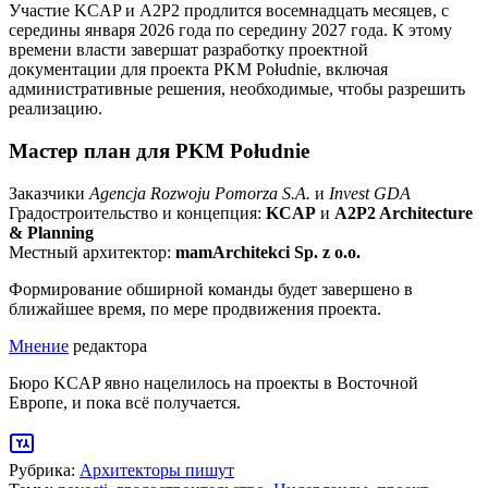
Участие KCAP и A2P2 продлится восемнадцать месяцев, с
середины января 2026 года по середину 2027 года. К этому
времени власти завершат разработку проектной
документации для проекта PKM Południe, включая
административные решения, необходимые, чтобы разрешить
реализацию.
Мастер план для PKM Południe
Заказчики
Agencja Rozwoju Pomorza S.A.
и
Invest GDA
Градостроительство и концепция:
KCAP
и
A2P2 Architecture
& Planning
Местный архитектор:
mamArchitekci Sp. z o.o.
Формирование обширной команды будет завершено в
ближайшее время, по мере продвижения проекта.
Мнение
редактора
Бюро KCAP явно нацелилось на проекты в Восточной
Европе, и пока всё получается.
Рубрика:
Архитекторы пишут