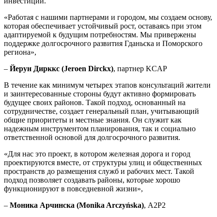
инвестиций.
«Работая с нашими партнерами и городом, мы создаем основу,
которая обеспечивает устойчивый рост, оставаясь при этом
адаптируемой к будущим потребностям. Мы привержены
поддержке долгосрочного развития Гданьска и Поморского
региона»,
–
Йерун Дирккс (Jeroen Dirckx)
, партнер KCAP
В течение как минимум четырех этапов консультаций жители
и заинтересованные стороны будут активно формировать
будущее своих районов. Такой подход, основанный на
сотрудничестве, создает генеральный план, учитывающий
общие приоритеты и местные знания. Он служит как
надежным инструментом планирования, так и социально
ответственной основой для долгосрочного развития.
«Для нас это проект, в котором железная дорога и город
проектируются вместе, от структуры улиц и общественных
пространств до размещения служб и рабочих мест. Такой
подход позволяет создавать районы, которые хорошо
функционируют в повседневной жизни»,
–
Моника Арчинска (Monika Arczyńska)
, A2P2