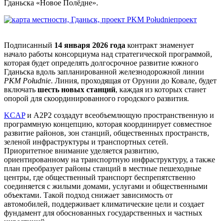
Гданьска «Новое Полёдне».
Подписанный
14 января 2026 года
контракт знаменует
начало работы консорциума над стратегической программой,
которая будет определять долгосрочное развитие южного
Гданьска вдоль запланированной железнодорожной линии
PKM Południe
. Линия, проходящая от Орунии до Ковале, будет
включать
шесть новых станций
, каждая из которых станет
опорой для скоординированного городского развития.
KCAP
и A2P2 создадут всеобъемлющую пространственную и
программную концепцию, которая координирует совместное
развитие районов, зон станций, общественных пространств,
зеленой инфраструктуры и транспортных сетей.
Приоритетное внимание уделяется развитию,
ориентированному на транспортную инфраструктуру, а также
план преобразует районы станций в местные пешеходные
центры, где общественный транспорт беспрепятственно
соединяется с жилыми домами, услугами и общественными
объектами. Такой подход снижает зависимость от
автомобилей, поддерживает климатические цели и создает
фундамент для обоснованных государственных и частных