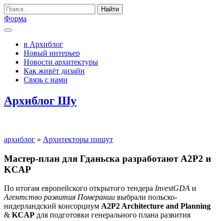
Найти
Форма
в Архиблог
Новый интерьер
Новости архитектуры
Как живёт дизайн
Связь с нами
Архиблог Шу
архиблог
»
Архитекторы пишут
Мастер-план для Гданьска разработают A2P2 и
KCAP
По итогам европейского открытого тендера
InvestGDA
и
Агентство развития Померании
выбрали польско-
нидерландский консорциум
A2P2 Architecture and Planning
&
KCAP
для подготовки генерального плана развития