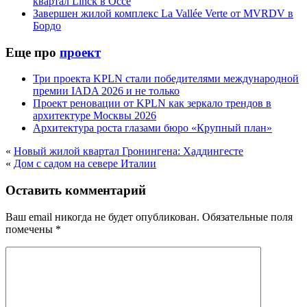
квартал Linck в Оссе
Завершен жилой комплекс La Vallée Verte от MVRDV в
Бордо
Еще про
проект
Три проекта KPLN стали победителями международной
премии IADA 2026 и не только
Проект реновации от KPLN как зеркало трендов в
архитектуре Москвы 2026
Архитектура роста глазами бюро «Крупный план»
«
Новый жилой квартал Гронингена: Хаддингесте
«
Дом с садом на севере Италии
Оставить комментарий
Ваш email никогда не будет опубликован.
Обязательные поля
помечены
*