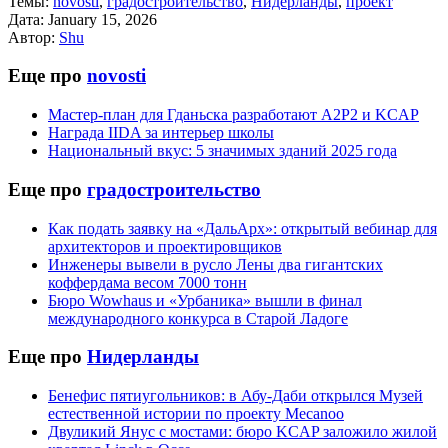
Темы:
novosti
,
градостроительство
,
Нидерланды
,
проект
Дата:
January 15, 2026
Автор:
Shu
Еще про
novosti
Мастер-план для Гданьска разработают A2P2 и KCAP
Награда IIDA за интерьер школы
Национальный вкус: 5 значимых зданий 2025 года
Еще про
градостроительство
Как подать заявку на «ДальАрх»: открытый вебинар для
архитекторов и проектировщиков
Инженеры вывели в русло Лены два гигантских
коффердама весом 7000 тонн
Бюро Wowhaus и «Урбаника» вышли в финал
международного конкурса в Старой Ладоге
Еще про
Нидерланды
Бенефис пятиугольников: в Абу-Даби открылся Музей
естественной истории по проекту Mecanoo
Двуликий Янус с мостами: бюро KCAP заложило жилой