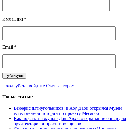
Имя (Ник)
*
Email
*
Пожалуйста, войдите
Стать автором
Новые статьи:
Бенефис пятиугольников: в Абу-Даби открылся Музей
естественной истории по проекту Mecanoo
Как подать заявку на «ДальАрх»: открытый вебинар для
архитекторов и проектировщиков
Сохранить лицо: остатки доходного дома Нирнзее на