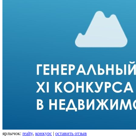
ярлычок:
realty
,
конкурс
|
оставить отзыв