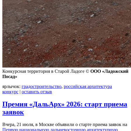
Конкурсная территория в Старой Ладоге ©
ООО «Ладожский
Посад»
ярлычок:
градостроительство
,
российская архитектура
конкурс
|
оставить отзыв
Премия «ДальАрх» 2026: старт приема
заявок
Вчера, 21 июля, в Москве объявили о старте приема заявок на
Первую национальную дальневосточную архитектурную