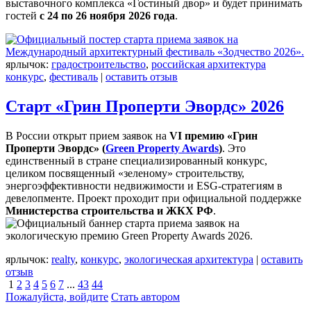
выставочного комплекса «Гостиный двор» и будет принимать
гостей
с 24 по 26 ноября 2026 года
.
ярлычок:
градостроительство
,
российская архитектура
конкурс
,
фестиваль
|
оставить отзыв
Старт «Грин Проперти Эвордс» 2026
В России открыт прием заявок на
VI премию «Грин
Проперти Эвордс» (
Green Property Awards
)
. Это
единственный в стране специализированный конкурс,
целиком посвященный «зеленому» строительству,
энергоэффективности недвижимости и ESG-стратегиям в
девелопменте. Проект проходит при официальной поддержке
Министерства строительства и ЖКХ РФ
.
ярлычок:
realty
,
конкурс
,
экологическая архитектура
|
оставить
отзыв
1
2
3
4
5
6
7
...
43
44
Пожалуйста, войдите
Стать автором