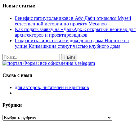
Новые статьи:
Бенефис пятиугольников: в Абу-Даби открылся Музей
естественной истории по проекту Mecanoo
Как подать заявку на «ДальАрх»: открытый вебинар для
архитекторов и проектировщиков
Сохранить лицо: остатки доходного дома Нирнзее на
улице Климашкина станут частью клубного дома
Найти
Связь с нами
для авторов, читателей и критиков
Рубрики