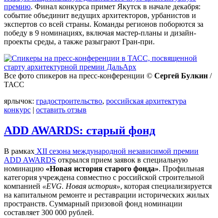
премию
. Финал конкурса примет Якутск в начале декабря:
событие объединит ведущих архитекторов, урбанистов и
экспертов со всей страны. Команды регионов поборются за
победу в 9 номинациях, включая мастер-планы и дизайн-
проекты среды, а также разыграют Гран-при.
Все фото спикеров на пресс-конференции ©
Сергей Булкин
/
ТАСС
ярлычок:
градостроительство
,
российская архитектура
конкурс
|
оставить отзыв
ADD AWARDS: старый фонд
В рамках
XII сезона международной независимой премии
ADD AWARDS
открылся прием заявок в специальную
номинацию
«Новая история старого фонда»
. Профильная
категория учреждена совместно с российской строительной
компанией
«EVG. Новая история»
, которая специализируется
на капитальном ремонте и реставрации исторических жилых
пространств. Суммарный призовой фонд номинации
составляет 300 000 рублей.