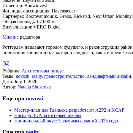
Заказчик: Leyten & Stebru
Инвестор: Bouwinvest
Жилищная ассоциация: Havensteder
Партнёры: Boomvanmourik, Groos, Kickstad, Next Urban Mobility, 
Общая площадь: 67.000 м2
Визуализация: VERO Digital
Мнение
редактора
Роттердам называют городом будущего, и реконструкция район
понимания концепцию, в которой ландшафт, как я и предсказыва
Рубрика:
Архитекторы пишут
Темы:
novosti
,
realty
,
градостроительство
,
ландшафтный дизайн
Дата:
July 1, 2020
Автор:
Natalia Shustrova
Еще про
novosti
Мастер-план для Гданьска разработают A2P2 и KCAP
Награда IIDA за интерьер школы
Национальный вкус: 5 значимых зданий 2025 года
Еще про
realty