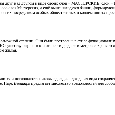
жены друг над другом в виде слоев: слой – МАСТЕРСКИЕ, сло
го слоя Мастерских, а ещё выше находятся башни, формирующие
тает их посредством особых общественных и коллективных прос
озможной степени. Они были построены в стиле функционализм
 существующая высота от шести до девяти метров сохраняется, 
рм жилья.
аются и поглощаются пиковые дожди, а дождевая вода сохраняет
те. Парк
Веенпарк
предлагает множество возможностей для сообщ