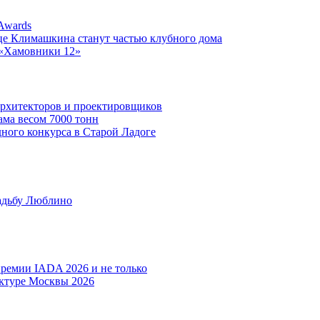
Awards
ице Климашкина станут частью клубного дома
 «Хамовники 12»
 архитекторов и проектировщиков
ма весом 7000 тонн
ого конкурса в Старой Ладоге
адьбу Люблино
ремии IADA 2026 и не только
ектуре Москвы 2026