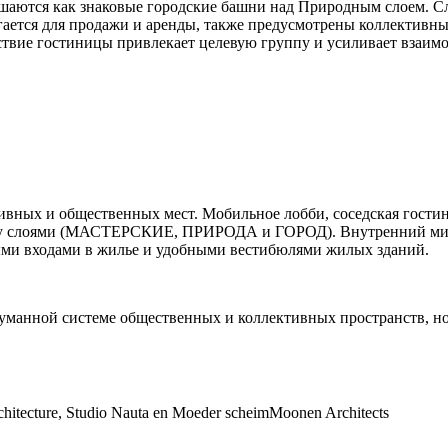
аются как знаковые городские башни над Природным слоем. Сло
агается для продажи и аренды, также предусмотрены коллективн
ствие гостиницы привлекает целевую группу и усиливает взаимо
ивных и общественных мест. Мобильное лобби, соседская гости
жду слоями (МАСТЕРСКИЕ, ПРИРОДА и ГОРОД). Внутренний мир
ыми входами в жилье и удобными вестибюлями жилых зданий.
уманной системе общественных и коллективных пространств, но
itecture, Studio Nauta en Moeder scheimMoonen Architects