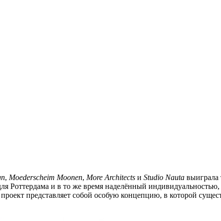
gn
,
Moederscheim Moonen
,
More Architects
и
Studio Nauta
выиграла 
для Роттердама и в то же время наделённый индивидуальность
роект представляет собой особую концепцию, в которой сущес