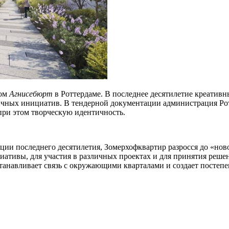
лом
Агнисебюрт
в Роттердаме. В последнее десятилетие креатив
ичных инициатив. В тендерной документации администрация Ро
при этом творческую идентичность.
ии последнего десятилетия, Зомерхофквартир разросся до «ново
ициативы, для участия в различных проектах и для принятия ре
танавливает связь с окружающими кварталами и создает посте