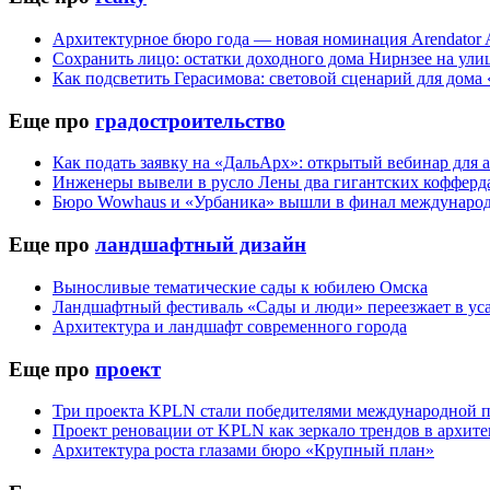
Архитектурное бюро года — новая номинация Arendator 
Сохранить лицо: остатки доходного дома Нирнзее на ул
Как подсветить Герасимова: световой сценарий для дома
Еще про
градостроительство
Как подать заявку на «ДальАрх»: открытый вебинар для
Инженеры вывели в русло Лены два гигантских кофферда
Бюро Wowhaus и «Урбаника» вышли в финал международн
Еще про
ландшафтный дизайн
Выносливые тематические сады к юбилею Омска
Ландшафтный фестиваль «Сады и люди» переезжает в ус
Архитектура и ландшафт современного города
Еще про
проект
Три проекта KPLN стали победителями международной п
Проект реновации от KPLN как зеркало трендов в архит
Архитектура роста глазами бюро «Крупный план»