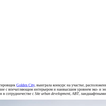
ектировщик
Golden City
, выиграла конкурс на участке, расположен
ние с впечатляющим интерьером и наивысшим уровнем эко- и э
н в сотрудничестве с
Site urban development
,
ABT
, ландшафтными