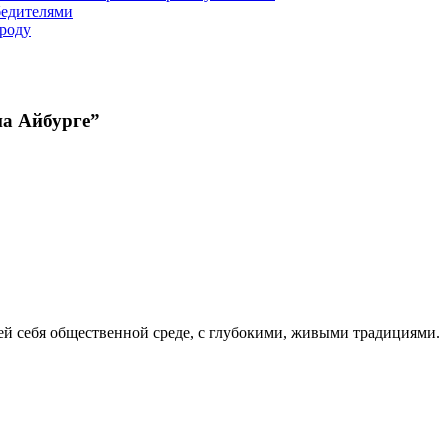
бедителями
ироду
на Айбурге”
ей себя общественной среде, с глубокими, живыми традициями.