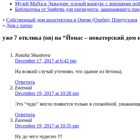
Музей MuNa в Эквадоре: плохой конкурс с хорошими по
Библиотека от Snøhetta для президента, защищавшего пр
«
Собственный дом архитектора в Ореме (Ourém), Португалия
«
Дом с патио
уже 7 отклика (ов) на “Йонас – новаторский дом 
Natalia Shustrova
December 17, 2017 at 6:42 pm
На всякий случай уточняю, что здание из бетона).
Ответить
Евгений
December 19, 2017 at 10:28 pm
Это “чудо” могло появится только в спокойной, уважающ
Ответить
Евгений
December 19, 2017 at 10:35 pm
Ну до чего чудесно !!!