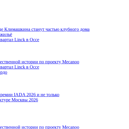
ице Климашкина станут частью клубного дома
 жильё
артал Linck в Оссе
тественной истории по проекту Mecanoo
артал Linck в Оссе
ордо
ремии IADA 2026 и не только
ектуре Москвы 2026
тественной истории по проекту Mecanoo