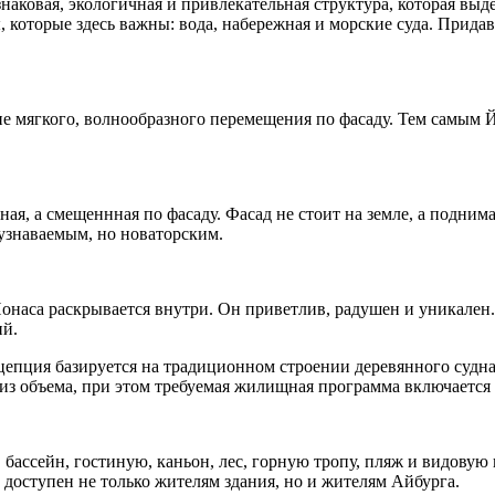
 знаковая, экологичная и привлекательная структура, которая в
 которые здесь важны: вода, набережная и морские суда. Придав
е мягкого, волнообразного перемещения по фасаду. Тем самым 
ая, а смещеннная по фасаду. Фасад не стоит на земле, а поднима
узнаваемым, но новаторским.
онаса раскрывается внутри. Он приветлив, радушен и уникале
ий.
епция базируется на традиционном строении деревянного судна
 из объема, при этом требуемая жилищная программа включается 
бассейн, гостиную, каньон, лес, горную тропу, пляж и видовую п
доступен не только жителям здания, но и жителям Айбурга.