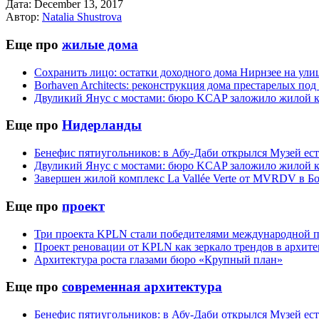
Дата:
December 13, 2017
Автор:
Natalia Shustrova
Еще про
жилые дома
Сохранить лицо: остатки доходного дома Нирнзее на ул
Borhaven Architects: реконструкция дома престарелых под
Двуликий Янус с мостами: бюро KCAP заложило жилой кв
Еще про
Нидерланды
Бенефис пятиугольников: в Абу-Даби открылся Музей ес
Двуликий Янус с мостами: бюро KCAP заложило жилой кв
Завершен жилой комплекс La Vallée Verte от MVRDV в Б
Еще про
проект
Три проекта KPLN стали победителями международной п
Проект реновации от KPLN как зеркало трендов в архит
Архитектура роста глазами бюро «Крупный план»
Еще про
современная архитектура
Бенефис пятиугольников: в Абу-Даби открылся Музей ес