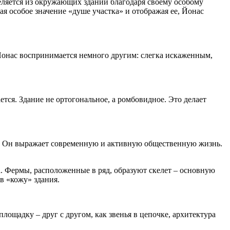
ыделяется из окружающих зданий благодаря своему особому
ая особое значение «душе участка» и отображая ее, Йонас
Йонас воспринимается немного другим: слегка искаженным,
ется. Здание не ортогональное, а ромбовидное. Это делает
н. Он выражает современную и активную общественную жизнь.
. Фермы, расположенные в ряд, образуют скелет – основную
в «кожу» здания.
лощадку – друг с другом, как звенья в цепочке, архитектура