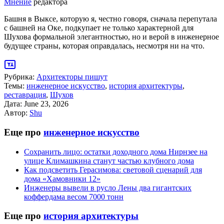
Мнение
редактора
Башня в Выксе, которую я, честно говоря, сначала перепутала
с башней на Оке, подкупает не только характерной для
Шухова формальной элегантностью, но и верой в инженерное
будущее страны, которая оправдалась, несмотря ни на что.
Рубрика:
Архитекторы пишут
Темы:
инженерное искусство
,
история архитектуры
,
реставрация
,
Шухов
Дата:
June 23, 2026
Автор:
Shu
Еще про
инженерное искусство
Сохранить лицо: остатки доходного дома Нирнзее на
улице Климашкина станут частью клубного дома
Как подсветить Герасимова: световой сценарий для
дома «Хамовники 12»
Инженеры вывели в русло Лены два гигантских
коффердама весом 7000 тонн
Еще про
история архитектуры