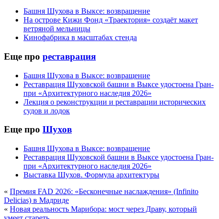
Башня Шухова в Выксе: возвращение
На острове Кижи Фонд «Траектория» создаёт макет
ветряной мельницы
Кинофабрика в масштабах стенда
Еще про
реставрация
Башня Шухова в Выксе: возвращение
Реставрация Шуховской башни в Выксе удостоена Гран-
при «Архитектурного наследия 2026»
Лекция о реконструкции и реставрации исторических
судов и лодок
Еще про
Шухов
Башня Шухова в Выксе: возвращение
Реставрация Шуховской башни в Выксе удостоена Гран-
при «Архитектурного наследия 2026»
Выставка Шухов. Формула архитектуры
«
Премия FAD 2026: «Бесконечные наслаждения» (Infinito
Delicias) в Мадриде
«
Новая реальность Марибора: мост через Драву, который
умеет стареть