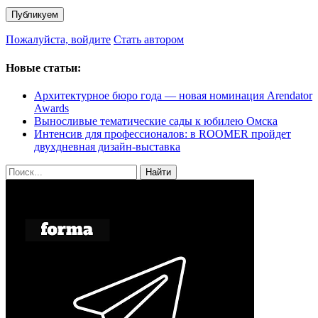
Пожалуйста, войдите
Стать автором
Новые статьи:
Архитектурное бюро года — новая номинация Arendator
Awards
Выносливые тематические сады к юбилею Омска
Интенсив для профессионалов: в ROOMER пройдет
двухдневная дизайн-выставка
Найти