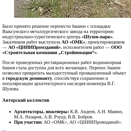
Было принято решение перенести башню с площадки
Выксунского металлургического завода на территорию
индустриально-туристического центра
«Шухов-парк»
.
Заказчиком работ выступила
АО «ОМК»
, проектировщиком
—
АО «ЦНИИПромзданий»
, исполнителем работ —
ООО
«Строительная компания „Стройновация“»
.
После проведенных реставрационных работ водонапорная
башня стала доступна для всех желающих. Перенос башни
позволил превратить малодоступный промышленный объект
в
городскую доминанту
, способствуя сохранению и
популяризации архитектурного наследия инженера В.Г.
Шухова.
Авторский коллектив
Архитекторы, инженеры:
К.В. Авдеев, А.Н. Мамин,
М.А. Назаров, А.В. Рэуцу, В.В. Бобров.
При участии:
АО «ОМК», АО «ЦНИИПромзданий».