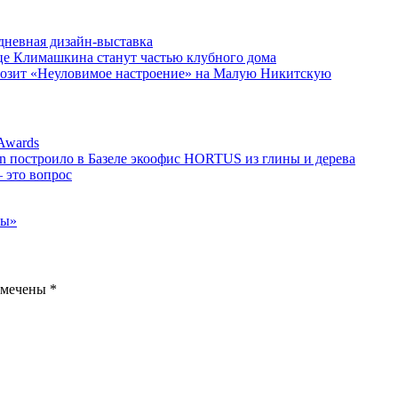
невная дизайн-выставка
ице Климашкина станут частью клубного дома
возит «Неуловимое настроение» на Малую Никитскую
Awards
on построило в Базеле экоофис HORTUS из глины и дерева
 это вопрос
мы»
омечены
*