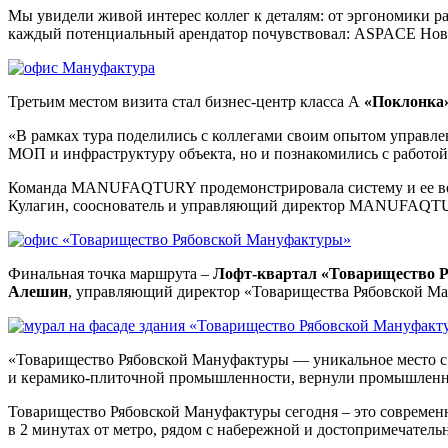
Мы увидели живой интерес коллег к деталям: от эргономики р
каждый потенциальный арендатор почувствовал: ASPACE Новосл
Третьим местом визита стал бизнес-центр класса А
«Поклонка
«В рамках тура поделились с коллегами своим опытом управле
МОП и инфраструктуру объекта, но и познакомились с работой
Команда MANUFAQTURY продемонстрировала систему и ее воз
Кулагин, сооснователь и управляющий директор MANUFAQT
Финальная точка маршрута –
Лофт-квартал «Товарищество 
Алешин
, управляющий директор «Товарищества Рябовской М
«Товарищество Рябовской Мануфактуры — уникальное место с б
и керамико-плиточной промышленности, вернули промышленную
Товарищество Рябовской Мануфактуры сегодня – это современн
в 2 минутах от метро, рядом с набережной и достопримечатель