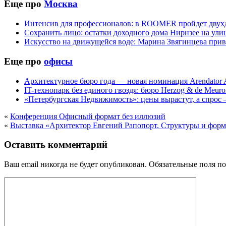
Еще про
Москва
Интенсив для профессионалов: в ROOMER пройдет двухд
Сохранить лицо: остатки доходного дома Нирнзее на ул
Искусство на движущейся воде: Марина Звягинцева при
Еще про
офисы
Архитектурное бюро года — новая номинация Arendator 
IT-технопарк без единого гвоздя: бюро Herzog & de Meur
«Петербургская Недвижимость»: цены вырастут, а спрос –
«
Конференция Офисный формат без иллюзий
«
Выставка «Архитектор Евгений Рапопорт. Структуры и фор
Оставить комментарий
Ваш email никогда не будет опубликован.
Обязательные поля п