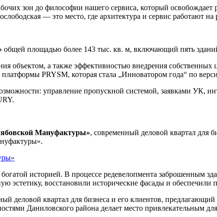
абочих зон до философии нашего сервиса, который освобождает 
ободская — это место, где архитектура и сервис работают на 
»
общей площадью более 143 тыс. кв. м, включающий пять здани
ния объектом, а также эффективностью внедрения собственных 
 платформы PRYSM, которая стала „Инноватором года“ по верси
можности: управление пропускной системой, заявками УК, и
URY.
Рябовской Мануфактуры»
, современный деловой квартал для б
ануфактуры».
огатой историей. В процессе редевелопмента заброшенным здан
 эстетику, восстановили исторические фасады и обеспечили п
ый деловой квартал для бизнеса и его клиентов, предлагающий
ностями Даниловского района делает место привлекательным для 