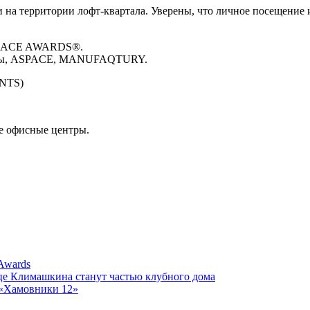
а территории лофт-квартала. Уверены, что личное посещение и
PLACE AWARDS®.
ктуры, ASPACE, MANUFAQTURY.
ENTS)
е офисные центры.
Awards
ице Климашкина станут частью клубного дома
 «Хамовники 12»