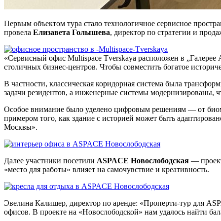
Первым объектом тура стало технологичное сервисное простр
провела
Елизавета Голышева
, директор по стратегии и прода
«Сервисный офис Multispace Tverskaya расположен в „Галерее
столичных бизнес-центров. Чтобы совместить богатое историче
В частности, классическая коридорная система была трансфор
задачи резидентов, а инженерные системы модернизированы, ч
Особое внимание было уделено цифровым решениям — от биоме
примером того, как здание с историей может быть адаптирова
Москвы».
Далее участники посетили
ASPACE Новослободская
— проект
«место для работы» влияет на самочувствие и креативность.
Эвелина Калишер, директор по аренде: «Проперти-тур для AS
офисов. В проекте на «Новослободской» нам удалось найти ба