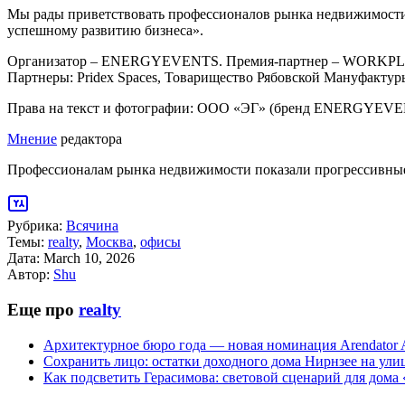
Мы рады приветствовать профессионалов рынка недвижимости н
успешному развитию бизнеса».
Организатор – ENERGYEVENTS. Премия-партнер – WORK
Партнеры: Pridex Spaces, Товарищество Рябовской Мануфа
Права на текст и фотографии: ООО «ЭГ» (бренд ENERGYEV
Мнение
редактора
Профессионалам рынка недвижимости показали прогрессивны
Рубрика:
Всячина
Темы:
realty
,
Москва
,
офисы
Дата:
March 10, 2026
Автор:
Shu
Еще про
realty
Архитектурное бюро года — новая номинация Arendator 
Сохранить лицо: остатки доходного дома Нирнзее на ул
Как подсветить Герасимова: световой сценарий для дома