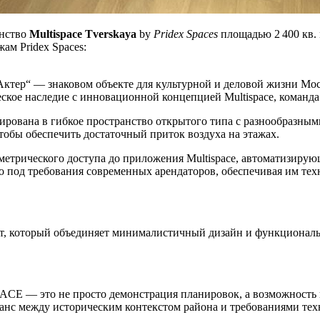
анство
Multispace Tverskaya
by
Pridex Spaces
площадью 2 400 кв. 
жам Pridex Spaces:
 Актер“ — знаковом объекте для культурной и деловой жизни Мо
ское наследие с инновационной концепцией Multispace, команда 
мирована в гибкое пространство открытого типа с разнообразн
тобы обеспечить достаточный приток воздуха на этажах.
трического доступа до приложения Multispace, автоматизирующ
но под требования современных арендаторов, обеспечивая им т
, который объединяет минималистичный дизайн и функциональн
PACE — это не просто демонстрация планировок, а возможность
ланс между историческим контекстом района и требованиями тех