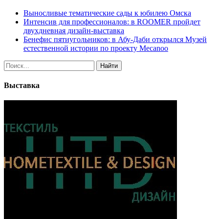
Выносливые тематические сады к юбилею Омска
Интенсив для профессионалов: в ROOMER пройдет
двухдневная дизайн-выставка
Бенефис пятиугольников: в Абу-Даби открылся Музей
естественной истории по проекту Mecanoo
Найти
Выставка