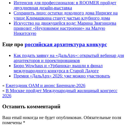
Интенсив для профессионалов: в ROOMER пройдет
двухдневная дизайн-выставка
Сохранить лицо: остатки доходного дома Нирнзее на
улице Климашкина станут частью клубного дома
Искусство на движущейся воде: Марина Звягинцева
привозит «Неуловимое настроение» на Малую
Никитскую
Еще про
российская архитектура конкурс
Как подать заявку на «ДальАрх»: открытый вебинар для
архитекторов и проектировщиков
Бюро Wowhaus и «Урбаника» вышли в финал
международного конкурса в Старой Ладоге
Премия «ДальАрх» 2026: уже можно участвовать
«
Ежегодник ОАМ и анонс Биеннале-2026
«
В Москве пройдет Международный жилищный конгресс
2026
Оставить комментарий
Ваш email никогда не будет опубликован.
Обязательные поля
помечены
*