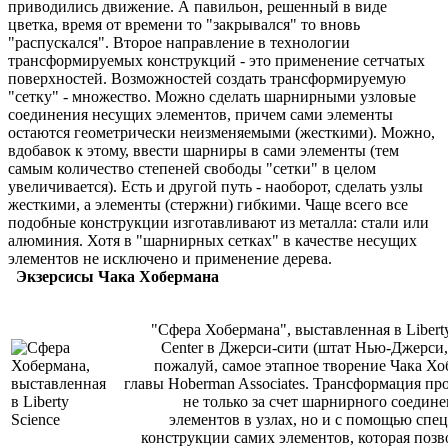
приводились движение. А павильон, решенный в виде
цветка, время от времени то "закрывался" то вновь
"распускался". Второе направление в технологии
трансформируемых конструкций - это применение сетчатых
поверхностей. Возможностей создать трансформируемую
"сетку" - множество. Можно сделать шарнирными узловые
соединения несущих элементов, причем сами элементы
остаются геометрически неизменяемыми (жесткими). Можно,
вдобавок к этому, ввести шарниры в сами элементы (тем
самым количество степеней свободы "сетки" в целом
увеличивается). Есть и другой путь - наоборот, сделать узлы
жесткими, а элементы (стержни) гибкими. Чаще всего все
подобные конструкции изготавливают из металла: стали или
алюминия. Хотя в "шарнирных сетках" в качестве несущих
элементов не исключено и применение дерева.
Экзерсисы Чака Хобермана
"Сфера Хобермана", выставленная в Liberty
Center в Джерси-сити (штат Нью-Джерси
пожалуй, самое этапное творение Чака Хо
главы Hoberman Associates. Трансформация пр
не только за счет шарнирного соедине
элементов в узлах, но и с помощью спе
конструкции самих элементов, которая позв