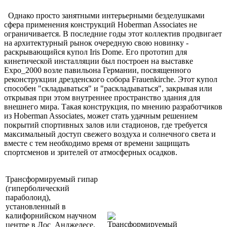
Однако просто занятными интерьерными безделушками
сфера применения конструкций Hoberman Associates не
ограничивается. В последние годы этот коллектив продвигает
на архитектурный рынок очередную свою новинку -
раскрывающийся купол Iris Dome. Его прототип для
кинетической инсталляции был построен на выставке
Expo_2000 возле павильона Германии, посвященного
реконструкции дрезденского собора Frauenkirche. Этот купол
способен "складываться" и "раскладываться", закрывая или
открывая при этом внутреннее пространство здания для
внешнего мира. Такая конструкция, по мнению разработчиков
из Hoberman Associates, может стать удачным решением
покрытий спортивных залов или стадионов, где требуется
максимальный доступ свежего воздуха и солнечного света и
вместе с тем необходимо время от времени защищать
спортсменов и зрителей от атмосферных осадков.
Трансформируемый гипар
(гиперболический
параболоид),
установленный в
калифорнийском научном
центре в Лос_Анджелесе.