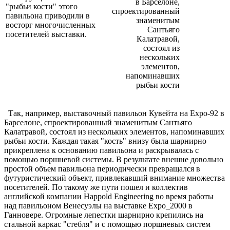
"рыбьи кости" этого
павильона приводили в
восторг многочисленных
посетителей выставки.
Так, например, выставочный павильон Кувейта на Expo-92 в
Барселоне, спроектированный знаменитым Сантьяго
Калатравой, состоял из нескольких элементов, напоминавших
рыбьи кости. Каждая такая "кость" внизу была шарнирно
прикреплена к основанию павильона и раскрывалась с
помощью поршневой системы. В результате внешне довольно
простой объем павильона периодически превращался в
футуристический объект, привлекавший внимание множества
посетителей. По такому же пути пошел и коллектив
английской компании Happold Engineering во время работы
над павильоном Венесуэлы на выставке Expo_2000 в
Ганновере. Огромные лепестки шарнирно крепились на
стальной каркас "стебля" и с помощью поршневых систем